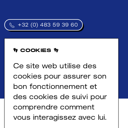
+32 (0) 483 59 39 60
N°TVA : BE 0754 998 114
Siège social : 4, Clos du Drossart, 1180 Bruxelles
👣 COOKIES 👣
Ce site web utilise des
©2024 —
Digipunch
,
Remi Datroa
,
Le Cabinet
d’Écritures
, Atelier Kami
cookies pour assurer son
Politique de confidentialité
bon fonctionnement et
des cookies de suivi pour
comprendre comment
vous interagissez avec lui.