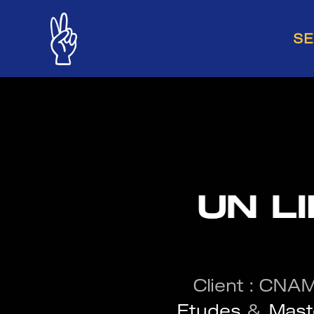
SE
UN L
Client : CNAM
Etudes
&
Mast