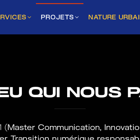
RVICES
PROJETS
NATURE URBA
IEU QUI NOUS 
 (
Master Communication, Innovatio
er Transition numérique responsabl