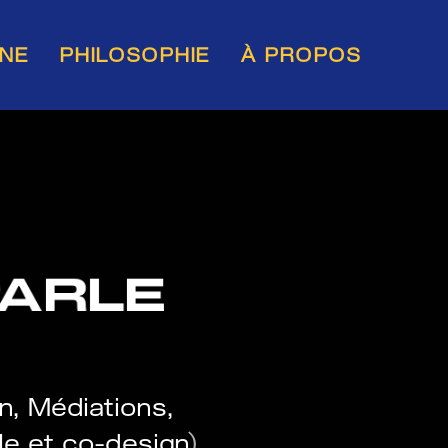
INE
PHILOSOPHIE
À PROPOS
PARLE
n, Médiations,
e et co-design
)