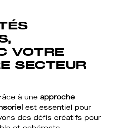
TÉS
S,
C VOTRE
RE SECTEUR
grâce à une
approche
soriel
est essentiel pour
evons des défis créatifs pour
le et cohérente.