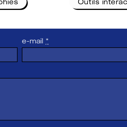
phies
Outils interac
e-mail
*