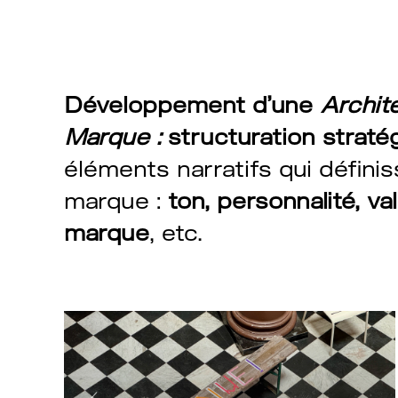
Développement d’une
Archit
Marque :
structuration straté
éléments narratifs qui défini
marque :
ton, personnalité, va
marque
, etc.