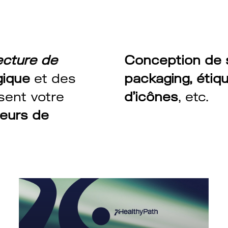
ecture de
Conception de s
gique
et des
packaging, étiq
ssent votre
d’icônes
, etc.
leurs de