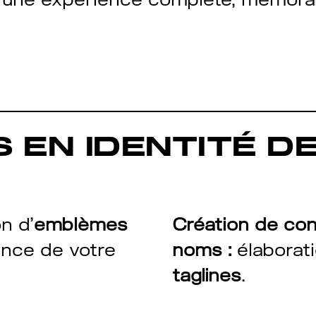
S EN IDENTITÉ D
n d’
emblèmes
Création de co
ence de votre
noms :
élaborat
taglines
.